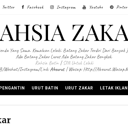
Twitter
Facebook
Instagram
Youtube
Pinter
AHSIA ZAK
enda Yang Sama. Kemaluan Lelaki. Batang Zakar Terdiri Dari Banyak 
Ada Batang Zakar Lurus Ada Batang Zakar Bengkok.
Rahsia Batin
|
SPA Untuk Lelaki
B/Wechat/Instagram/Link:
Abeurut
| Wasap: Http://abeurut.wasap.
 PENGANTIN
URUT BATIN
URUT ZAKAR
LETAK IKLA
kar