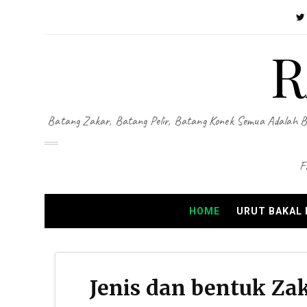
R
Batang Zakar, Batang Pelir, Batang Konek Semua Adalah B
F
HOME
URUT BAKAL
Jenis dan bentuk Za