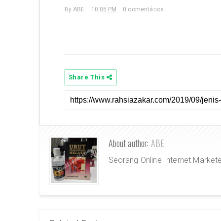
By
ABE
10:05 PM
0 comentários
Share This
About author:
ABE
Seorang Online Internet Market