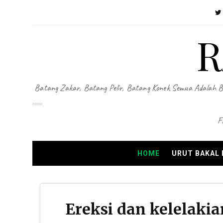
R
Batang Zakar, Batang Pelir, Batang Konek Semua Adalah B
F
HOME
URUT BAKAL
Ereksi dan kelelakia