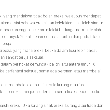
aki yang mendakwa tidak boleh ereksi walaupun mendapat
takan di sini bahawa ereksi dan kelelakian itu adalah sinonim.
gambarkan anggota kelamin lelaki berfungsi normal. Malah
i sebanyak 20 kali sehari secara spontan dan pada bila-bila
teruja.
erbeza, yang mana ereksi ketika dalam tidur lebih padat,
an sangat teruja seksual.
i dalam peringkat kemuncak baligh iaitu antara umur 16
u suka berfantasi seksual, sama ada beronani atau membelai
 dan membelai alat sulit itu mula kurang atau jarang
 tahap ereksi menjadi sederhana serta tidak sepadat dulu,
hi ereksi. Jika kurang sihat, ereksi kurang atau tiada dan