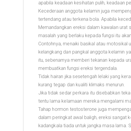
apabila keadaan kesihatan pulih, keadaan pe
Kecederaan anggota kelamin juga mempengaru
tertendang atau terkena bola. Apabila kecede
Memandangkan ereksi dalam kawalan urat sa
masalah yang berlaku kepada fungsi itu akan
Contohnya, menaiki basikal atau motosikal
kelangkang dan pangkal anggota kelamin y
itu, sebenarnya memberi tekanan kepada ura
membuatkan fungsi ereksi tergendala.
Tidak hairan jika sesetengah lelaki yang k
kurang tegap dan kualiti klimaks menurun.
Jika tidak sedar perkara itu disebabkan te
tentu lama kelamaan mereka mengalami mas
Tahap hormon testosterone juga mempengaruhi
dalam peringkat awal baligh, ereksi sangat 
kadangkala tiada untuk jangka masa lama. 