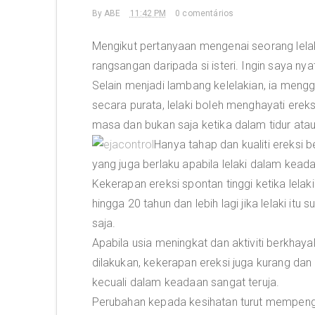
By
ABE
11:42 PM
0 comentários
Mengikut pertanyaan mengenai seorang lel
rangsangan daripada si isteri. Ingin saya nya
Selain menjadi lambang kelelakian, ia meng
secara purata, lelaki boleh menghayati ereks
masa dan bukan saja ketika dalam tidur atau 
Hanya tahap dan kualiti ereksi b
yang juga berlaku apabila lelaki dalam keada
Kekerapan ereksi spontan tinggi ketika lelak
hingga 20 tahun dan lebih lagi jika lelaki it
saja.
Apabila usia meningkat dan aktiviti berkhayal
dilakukan, kekerapan ereksi juga kurang dan
kecuali dalam keadaan sangat teruja.
Perubahan kepada kesihatan turut mempengaru