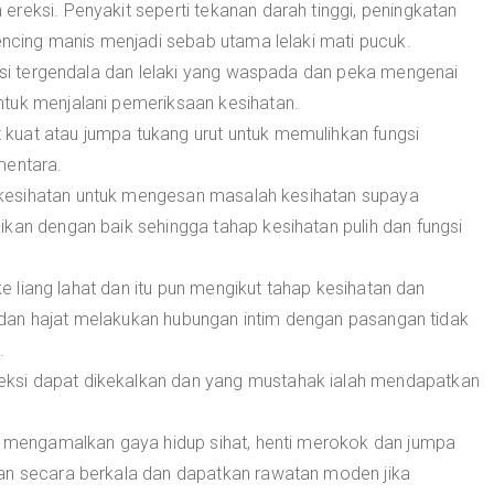
reksi. Penyakit seperti tekanan darah tinggi, peningkatan
kencing manis menjadi sebab utama lelaki mati pucuk.
eksi tergendala dan lelaki yang waspada dan peka mengenai
tuk menjalani pemeriksaan kesihatan.
kuat atau jumpa tukang urut untuk memulihkan fungsi
mentara.
kesihatan untuk mengesan masalah kesihatan supaya
kan dengan baik sehingga tahap kesihatan pulih dan fungsi
 ke liang lahat dan itu pun mengikut tahap kesihatan dan
di dan hajat melakukan hubungan intim dengan pasangan tidak
.
ksi dapat dikekalkan dan yang mustahak ialah mendapatkan
da mengamalkan gaya hidup sihat, henti merokok dan jumpa
tan secara berkala dan dapatkan rawatan moden jika