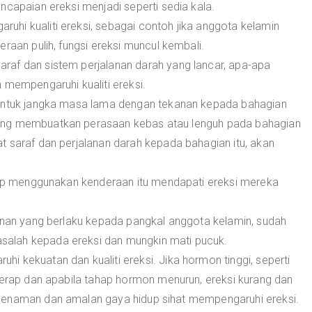
ncapaian ereksi menjadi seperti sedia kala.
hi kualiti ereksi, sebagai contoh jika anggota kelamin
raan pulih, fungsi ereksi muncul kembali.
raf dan sistem perjalanan darah yang lancar, apa-apa
 mempengaruhi kualiti ereksi.
 untuk jangka masa lama dengan tekanan kepada bahagian
ang membuatkan perasaan kebas atau lenguh pada bahagian
t saraf dan perjalanan darah kepada bahagian itu, akan
erap menggunakan kenderaan itu mendapati ereksi mereka
kanan yang berlaku kepada pangkal anggota kelamin, sudah
alah kepada ereksi dan mungkin mati pucuk.
 kekuatan dan kualiti ereksi. Jika hormon tinggi, seperti
kerap dan apabila tahap hormon menurun, ereksi kurang dan
Senaman dan amalan gaya hidup sihat mempengaruhi ereksi.