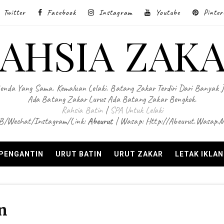
Twitter
Facebook
Instagram
Youtube
Pinter
AHSIA ZAK
enda Yang Sama. Kemaluan Lelaki. Batang Zakar Terdiri Dari Banyak 
Ada Batang Zakar Lurus Ada Batang Zakar Bengkok.
Rahsia Batin
|
SPA Untuk Lelaki
B/Wechat/Instagram/Link:
Abeurut
| Wasap: Http://abeurut.wasap.
 PENGANTIN
URUT BATIN
URUT ZAKAR
LETAK IKLA
n