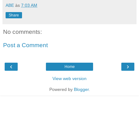
ABE
às
7:03 AM
Share
No comments:
Post a Comment
‹
›
Home
View web version
Powered by
Blogger
.