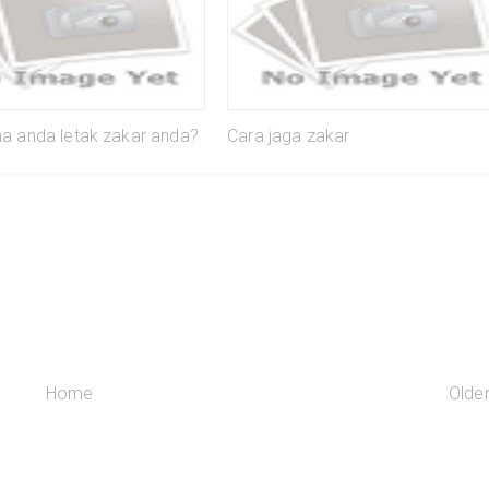
a anda letak zakar anda?
Cara jaga zakar
Home
Olde