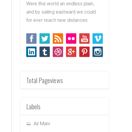
Were this world an endless plain,
and by sailing eastward we could
for ever reach new distances
Total Pageviews
Labels
Air Mani