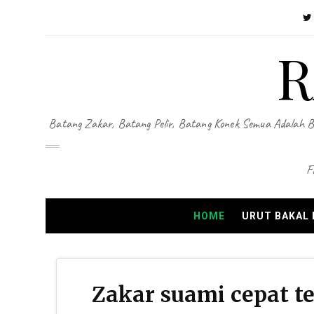
R
Batang Zakar, Batang Pelir, Batang Konek Semua Adalah B
F
HOME
URUT BAKAL
Zakar suami cepat te