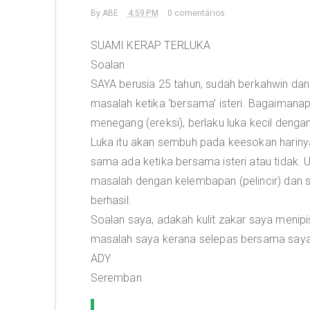
By
ABE
4:59 PM
0 comentários
SUAMI KERAP TERLUKA
Soalan
SAYA berusia 25 tahun, sudah berkahwin dan
masalah ketika ‘bersama’ isteri. Bagaimanap
menegang (ereksi), berlaku luka kecil dengan
Luka itu akan sembuh pada keesokan harinya 
sama ada ketika bersama isteri atau tidak. U
masalah dengan kelembapan (pelincir) dan 
berhasil.
Soalan saya, adakah kulit zakar saya men
masalah saya kerana selepas bersama saya 
ADY
Seremban