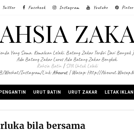
Twitter
Facebook
Instagram
Youtube
Pinter
AHSIA ZAK
enda Yang Sama. Kemaluan Lelaki. Batang Zakar Terdiri Dari Banyak 
Ada Batang Zakar Lurus Ada Batang Zakar Bengkok.
Rahsia Batin
|
SPA Untuk Lelaki
B/Wechat/Instagram/Link:
Abeurut
| Wasap: Http://abeurut.wasap.
 PENGANTIN
URUT BATIN
URUT ZAKAR
LETAK IKLA
rluka bila bersama