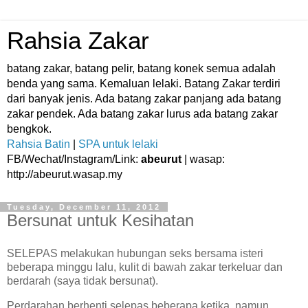
Rahsia Zakar
batang zakar, batang pelir, batang konek semua adalah
benda yang sama. Kemaluan lelaki. Batang Zakar terdiri
dari banyak jenis. Ada batang zakar panjang ada batang
zakar pendek. Ada batang zakar lurus ada batang zakar
bengkok.
Rahsia Batin
|
SPA untuk lelaki
FB/Wechat/Instagram/Link:
abeurut
| wasap:
http://abeurut.wasap.my
Tuesday, December 11, 2012
Bersunat untuk Kesihatan
SELEPAS melakukan hubungan seks bersama isteri
beberapa minggu lalu, kulit di bawah zakar terkeluar dan
berdarah (saya tidak bersunat).
Perdarahan berhenti selepas beberapa ketika, namun