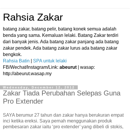
Rahsia Zakar
batang zakar, batang pelir, batang konek semua adalah
benda yang sama. Kemaluan lelaki. Batang Zakar terdiri
dari banyak jenis. Ada batang zakar panjang ada batang
zakar pendek. Ada batang zakar lurus ada batang zakar
bengkok.
Rahsia Batin
|
SPA untuk lelaki
FB/Wechat/Instagram/Link:
abeurut
| wasap:
http://abeurut.wasap.my
Wednesday, December 12, 2012
Zakar Tiada Perubahan Selepas Guna
Pro Extender
SAYA berumur 27 tahun dan zakar hanya berukuran empat
inci ketika ereksi. Saya pernah menggunakan produk
pembesaran zakar iaitu ‘pro extender’ yang dibeli di stokis,