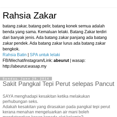
Rahsia Zakar
batang zakar, batang pelir, batang konek semua adalah
benda yang sama. Kemaluan lelaki. Batang Zakar terdiri
dari banyak jenis. Ada batang zakar panjang ada batang
zakar pendek. Ada batang zakar lurus ada batang zakar
bengkok.
Rahsia Batin
|
SPA untuk lelaki
FB/Wechat/Instagram/Link:
abeurut
| wasap:
http://abeurut.wasap.my
Sunday, June 29, 2014
Sakit Pangkal Tepi Perut selepas Pancut
SAYA menghadapi kesakitan ketika melakukan
perhubungan seks.
Adakah kesakitan yang dirasakan pada pangkal tepi perut
kerana menahan mengeluarkan air mani boleh