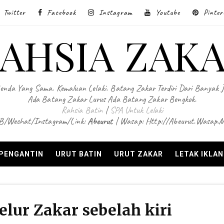
Twitter
Facebook
Instagram
Youtube
Pinter
AHSIA ZAK
enda Yang Sama. Kemaluan Lelaki. Batang Zakar Terdiri Dari Banyak 
Ada Batang Zakar Lurus Ada Batang Zakar Bengkok.
Rahsia Batin
|
SPA Untuk Lelaki
B/Wechat/Instagram/Link:
Abeurut
| Wasap: Http://abeurut.wasap.
 PENGANTIN
URUT BATIN
URUT ZAKAR
LETAK IKLA
lur Zakar sebelah kiri