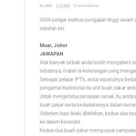
By
ABE
5:15 AM
0 comentários
SAYA pelajar institusi pengajian tinggi awam
sebelah kiri.
Muar, Johor
JAWAPAN
Ada banyak sebab anda boleh mengalami senak
sebabnya, malah ia keterangan yang mengar
Sebagai pelajar IPTA, anda sepatutnya berju
pengamal tradisional itu urut buah zakar and
Untuk mengetahui perasaan senak itu, anda p
buah zakar serta kedudukannya dalam keran
Sebelum bayi lelaki dilahirkan, kedua-dua bu
ke dalam kerandut.
Kedua-dua buah zakar mempunyai sampulan o