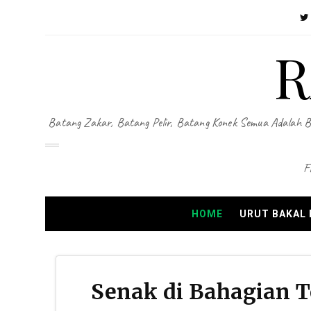
R
Batang Zakar, Batang Pelir, Batang Konek Semua Adalah B
F
HOME
URUT BAKAL
Senak di Bahagian Te