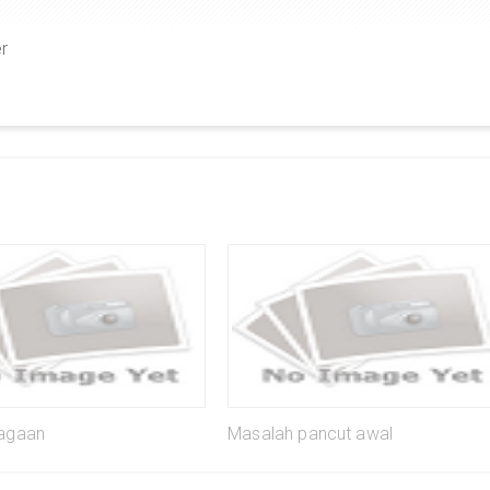
er
jagaan
Masalah pancut awal