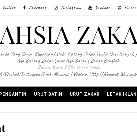
Twitter
Facebook
Instagram
Youtube
Pinter
AHSIA ZAK
enda Yang Sama. Kemaluan Lelaki. Batang Zakar Terdiri Dari Banyak 
Ada Batang Zakar Lurus Ada Batang Zakar Bengkok.
Rahsia Batin
|
SPA Untuk Lelaki
B/Wechat/Instagram/Link:
Abeurut
| Wasap: Http://abeurut.wasap.
 PENGANTIN
URUT BATIN
URUT ZAKAR
LETAK IKLA
at