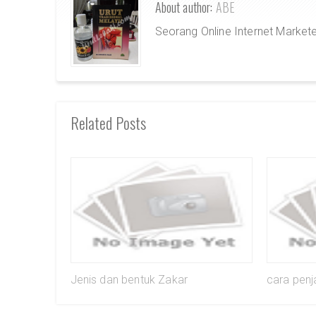
About author:
ABE
Seorang Online Internet Market
Related Posts
Jenis dan bentuk Zakar
cara pen