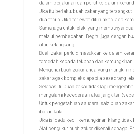
dalam perjalanan dari perut ke dalam kerand
Jika itu berlaku, buah zakar yang tersangku
dua tahun. Jika terlewat diturunkan, ada kem
Sama juga untuk lelaki yang mempunyai dua b
melalui pembedahan. Begitu juga dengan bua
atau kelangkang.
Buah zakar perlu dimasukkan ke dalam kera
terdedah kepada tekanan dan kemungkinan b
Mengenai buah zakar anda yang mungkin m
zakar agak kompleks apabila seseorang lelaki
Selepas itu buah zakar tidak lagi mengemba
mengalami kecederaan atau jangkitan (seperti
Untuk pengetahuan saudara, saiz buah zakar 
ibu jari kaki.
Jika isi padu kecil, kemungkinan kilang tida
Alat pengukur buah zakar dikenali sebagai 