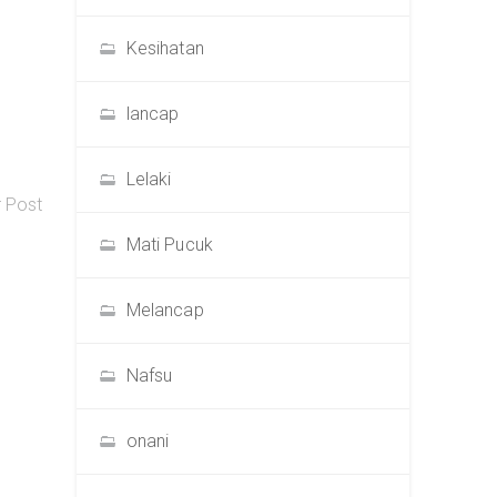
Kesihatan
lancap
Lelaki
r Post
Mati Pucuk
Melancap
Nafsu
onani