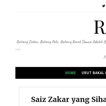
R
Batang Zakar, Batang Pelir, Batang Konek Semua Adalah B
F
HOME
URUT BAKAL
Saiz Zakar yang Sih