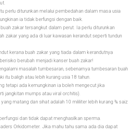
ut.
t itu perlu diturunkan melalui pembedahan dalam masa usia
ungkinan ia tidak berfungsi dengan baik.
uah zakar tersangkut dalam perut. Ia perlu diturunkan
h zakar yang ada di luar kawasan kerandut seperti tundun
ndut kerana buah zakar yang tiada dalam kerandutnya
erisiko berubah menjadi kanser buah zakar!
engalami masalah tumbesaran, sebenarnya tumbesaran buah
 itu baligh atau lebih kurang usia 18 tahun.
ng tetapi ada kemungkinan ia boleh mengecut jika
 jangkitan mumps atau viral orchitis).
yang matang dan sihat adalah 10 mililiter lebih kurang ¾ saiz
k berfungsi dan tidak dapat menghasilkan sperma.
Praders Orkidometer. Jika mahu tahu sama ada dia dapat