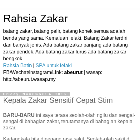
Rahsia Zakar
batang zakar, batang pelir, batang konek semua adalah
benda yang sama. Kemaluan lelaki. Batang Zakar terdiri
dari banyak jenis. Ada batang zakar panjang ada batang
zakar pendek. Ada batang zakar lurus ada batang zakar
bengkok.
Rahsia Batin
|
SPA untuk lelaki
FB/Wechat/Instagram/Link:
abeurut
| wasap:
http://abeurut.wasap.my
Friday, November 4, 2016
Kepala Zakar Sensitif Cepat Stim
BARU-BARU
ini saya terasa seolah-olah ngilu dan sengal-
sengal di bahagian zakar, terutamanya di bahagian kepala
zakar.
Kadangkala bila dipegang rasa sakit. Seolah-olah sakit di