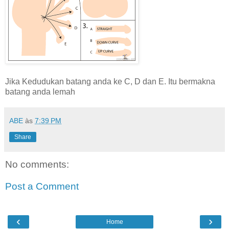
Jika Kedudukan batang anda ke C, D dan E. Itu bermakna
batang anda lemah
ABE
às
7:39 PM
Share
No comments:
Post a Comment
‹
›
Home